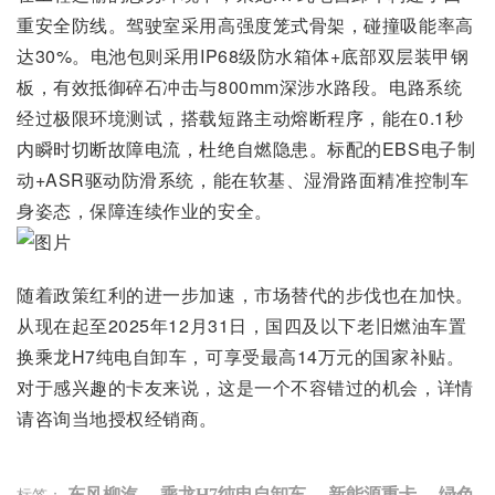
重安全防线。驾驶室采用高强度笼式骨架，碰撞吸能率高
达30%。电池包则采用IP68级防水箱体+底部双层装甲钢
板，有效抵御碎石冲击与800mm深涉水路段。电路系统
经过极限环境测试，搭载短路主动熔断程序，能在0.1秒
内瞬时切断故障电流，杜绝自燃隐患。标配的EBS电子制
动+ASR驱动防滑系统，能在软基、湿滑路面精准控制车
身姿态，保障连续作业的安全。
随着政策红利的进一步加速，市场替代的步伐也在加快。
从现在起至2025年12月31日，国四及以下老旧燃油车置
换乘龙H7纯电自卸车，可享受最高14万元的国家补贴。
对于感兴趣的卡友来说，这是一个不容错过的机会，详情
请咨询当地授权经销商。
东风柳汽
，
乘龙H7纯电自卸车
，
新能源重卡
，
绿色