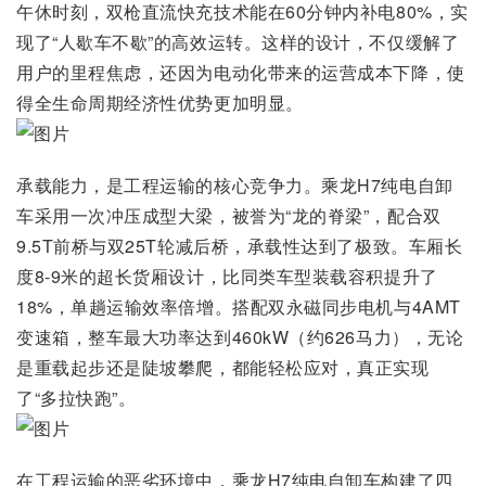
午休时刻，双枪直流快充技术能在60分钟内补电80%，实
现了“人歇车不歇”的高效运转。这样的设计，不仅缓解了
用户的里程焦虑，还因为电动化带来的运营成本下降，使
得全生命周期经济性优势更加明显。
承载能力，是工程运输的核心竞争力。乘龙H7纯电自卸
车采用一次冲压成型大梁，被誉为“龙的脊梁”，配合双
9.5T前桥与双25T轮减后桥，承载性达到了极致。车厢长
度8-9米的超长货厢设计，比同类车型装载容积提升了
18%，单趟运输效率倍增。搭配双永磁同步电机与4AMT
变速箱，整车最大功率达到460kW（约626马力），无论
是重载起步还是陡坡攀爬，都能轻松应对，真正实现
了“多拉快跑”。
在工程运输的恶劣环境中，乘龙H7纯电自卸车构建了四