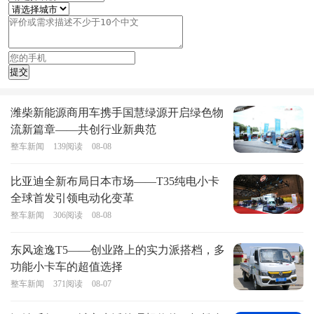
潍柴新能源商用车携手国慧绿源开启绿色物
流新篇章——共创行业新典范
整车新闻
139
阅读
08-08
比亚迪全新布局日本市场——T35纯电小卡
全球首发引领电动化变革
整车新闻
306
阅读
08-08
东风途逸T5——创业路上的实力派搭档，多
功能小卡车的超值选择
整车新闻
371
阅读
08-07