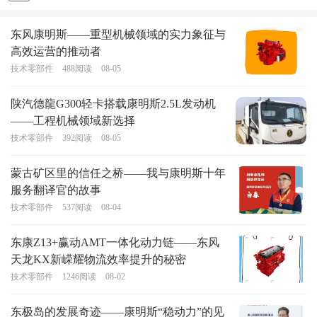
东风康明斯——重型机械领域的实力象征与
高效运营的推动者
技术零部件
488
阅读
08-05
陕汽德龍G300轻卡搭载康明斯2.5L发动机
——工程机械领域新选择
技术零部件
392
阅读
08-05
蒙古矿区里的信任之桥——我与康明斯十年
服务翻译官的故事
技术零部件
537
阅读
08-04
东康Z13+赢动AMT一体化动力链——东风
天龙KX新嵘耀物流效率提升的秘密
技术零部件
1246
阅读
08-02
东极岛的发展奇迹——康明斯“稳动力”的见