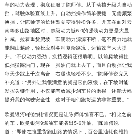
车的动力表现，彻底征服了陈师傅。从手动挡升级为自动
挡，驾驶体验直线上升。自动挡操作简单便捷，无需频繁
换挡，让陈师傅的长途驾驶变得轻松许多。尤其在面对云
南等多山路地区时，超级动力链5.0的强劲动力更是大显
神威。拉着重货爬坡，车辆动力源源不断，毫不费力地就
能翻山越岭，轻松应对各种复杂路况，运输效率大大提
升。“不仅动力强劲，换挡逻辑还很聪明。以前爬坡得挂
低挡猛踩油门，现在一脚油门就上去了，而且自动挡让我
每天少踩上千次离合，右腿也轻松不少。”陈师傅说完又
补充道：“另外让我很满意的就是它的液缓，在下坡时能
发挥关键作用，不仅能有效减少刹车片的磨损，还能大幅
提升我的驾驶安全性，这对于咱们跑货运的非常重要。”
欧曼银河9的油耗情况更是让陈师傅惊喜不已。“相比之前
的车，欧曼银河9燃油车能省出5-6升油。”陈师傅说
道：“即使在拉重货跑山路的情况下，百公里油耗也维持