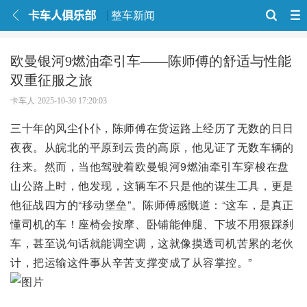
整车新闻
欧曼银河9燃油牵引车——陈师傅的舒适与性能
双重征服之旅
卡车人
2025-10-30 17:20:03
三十年的风尘仆仆，陈师傅在货运路上经历了无数的日日
夜夜。从皖北的平原到云贵的高原，他见证了无数车辆的
往来。然而，当他驾驶着欧曼银河9燃油牵引车穿梭在盘
山公路上时，他发现，这辆车不只是他的谋生工具，更是
他征战四方的“移动堡垒”。陈师傅感慨道：“这车，是真正
懂司机的车！座椅会按摩、卧铺能伸腿、下坡不用狠踩刹
车，甚至说句话就能调空调，这就像摸透司机苦累的老伙
计，把运输这件事从辛苦支撑变成了从容掌控。”