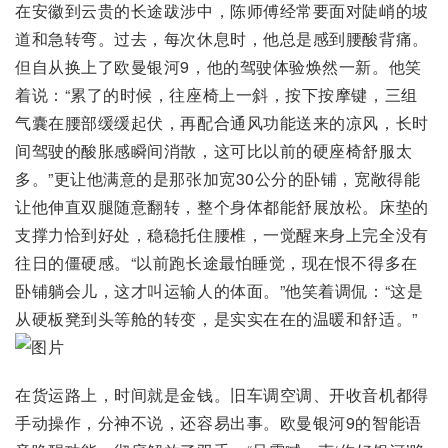
在安徽到云贵的长途跋涉中，陈师傅经常要面对陡峭的坡
道和急转弯。过去，每次休息时，他总是感到腰酸背痛。
但自从换上了欧曼银河9，他的驾驶体验焕然一新。他笑
着说：“累了的时候，往座椅上一斜，按下按摩键，三组
气囊在腰部缓缓起伏，再配合通风功能送来的凉风，长时
间驾驶的酸胀感瞬间消散，这可比以前的硬座椅舒服太
多。”更让他满意的是那张加宽30公分的卧铺，宽敞得能
让他伸直双腿随意翻转，整个身体都能舒展放松。床垫的
支撑力恰到好处，稳稳托住腰椎，一觉醒来身上完全没有
往日的僵硬感。“以前跑长途最怕睡觉，现在恨不得多在
卧铺躺会儿，这才叫运输人的体面。”他笑着调侃：“这是
从硬板凳到头等舱的转变，是实实在在的温暖和舒适。”
在货运路上，时间就是金钱。旧车调空调、开收音机都得
手动操作，分神不说，还容易出事。欧曼银河9的智能语