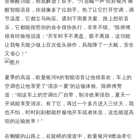
音唤醒功能，彻底解放了双手。“只需喊一声‘你好银河’唤
醒智能语音，你就像多了位助手。热了让它打开空调，调
节温度，它都立马响应。遇到下雨要关窗、路上想听音
乐，它都能按照你的命令很快执行，非常不错。”陈师傅
很有经验地说道：“开车时手不离盘、眼不离路，这功能
让我每天能少做上百次低头操作，风险降了一大截，安全
又省心！”
夏季的高温，欧曼银河9的智能语音让他很喜欢，车上的
空调也让他享受了“清凉一夏”的运输体验。陈师傅赞
道：“咱这车上的空调出厂自带，制冷效果强劲，夏天一
开就能享受清凉。有了它，再过一个多月进入三伏天，我
也不怕，时时刻刻都能舒服地开车或者休息，这也能提高
咱的运输效率！”
在蜿蜒的山路上，在陡峭的坡道中，欧曼银河9燃油牵引