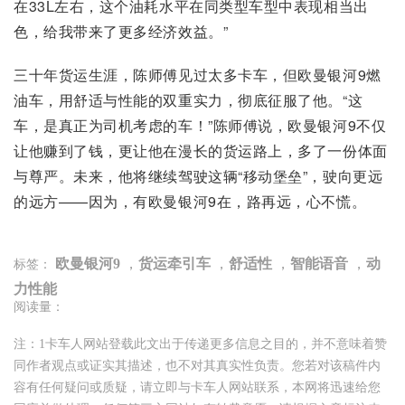
在33L左右，这个油耗水平在同类型车型中表现相当出
色，给我带来了更多经济效益。”
三十年货运生涯，陈师傅见过太多卡车，但欧曼银河9燃
油车，用舒适与性能的双重实力，彻底征服了他。“这
车，是真正为司机考虑的车！”陈师傅说，欧曼银河9不仅
让他赚到了钱，更让他在漫长的货运路上，多了一份体面
与尊严。未来，他将继续驾驶这辆“移动堡垒”，驶向更远
的远方——因为，有欧曼银河9在，路再远，心不慌。
欧曼银河9
，
货运牵引车
，
舒适性
，
智能语音
，
动
标签：
力性能
阅读量：
注：1卡车人网站登载此文出于传递更多信息之目的，并不意味着赞
同作者观点或证实其描述，也不对其真实性负责。您若对该稿件内
容有任何疑问或质疑，请立即与卡车人网站联系，本网将迅速给您