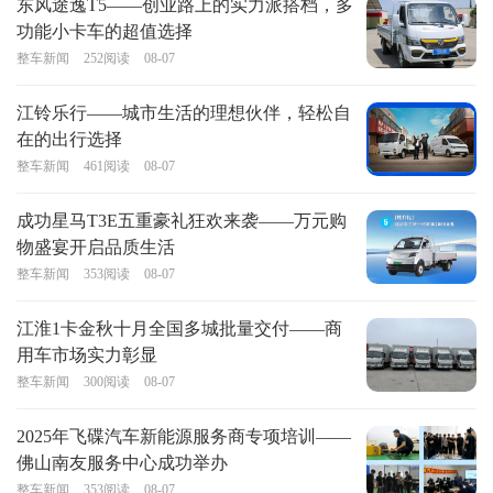
东风途逸T5——创业路上的实力派搭档，多
功能小卡车的超值选择
整车新闻
252
阅读
08-07
江铃乐行——城市生活的理想伙伴，轻松自
在的出行选择
整车新闻
461
阅读
08-07
成功星马T3E五重豪礼狂欢来袭——万元购
物盛宴开启品质生活
整车新闻
353
阅读
08-07
江淮1卡金秋十月全国多城批量交付——商
用车市场实力彰显
整车新闻
300
阅读
08-07
2025年飞碟汽车新能源服务商专项培训——
佛山南友服务中心成功举办
整车新闻
353
阅读
08-07