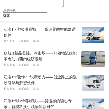
江淮1卡帅铃尊耀版——货运界的智能舒适
伙伴
整车新闻
568
阅读
08-08
欧航H新品登陆川渝市场——引领物流效能
革命助力西南经济发展
整车新闻
554
阅读
08-08
江淮1卡骏铃A7锐康动力——创业路上的强
劲引擎与梦想伙伴
整车新闻
380
阅读
08-08
江淮1卡帅铃尊耀版——货运界的读心专
家，智能科技引领物流新时代