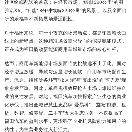
社区终端配送的首选；在轻客市场，“续航520公里”的图
雅诺X5、“补能18分钟续航220公里”的风景i、以及全面自
研的乐福等不断拓展场景适配性。
对于福田来说，每一个攻克的场景痛点，都是销量增长曲
线上的新锚点。这种精准场景需求导向的深度赋能模式，
正在成为福田撬动新能源商用车增量市场的核心杠杆。
然而，商用车新能源市场所面临的挑战远不止于此。面对
经济增速放缓，导致货运量增长疲软，商用车市场配件生
产、流通、维修等各环节“收入降”与“支出涨”的“剪刀差”现
象愈发严重。因此，单靠规模效应抢占市场，难以维持企
业的良性发展。对此，福田汽车加快探索产业生态的商业
化步伐，推出全域智慧生态品牌“爱易科”，围绕“能源、租
赁、数智、修养配、二手车”五大生态业务，不仅提高了
福田汽车的盈利水平，更增强了企业抗风险能力和用户的
粘性，为主营业务注入新活力。