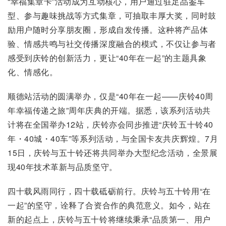
“幸福集章卡”活动成为互动核心，用户通过驻足品鉴车
型、参与趣味挑战等方式集章，可抽取丰厚大奖，同时鼓
励用户随时分享朋友圈，形成自发传播。这种将产品体
验、情感共鸣与社交传播深度融合的模式，不仅让参与者
感受到庆铃的创新活力，更让“40年在一起”的主题具象
化、情感化。
顺德站活动的圆满举办，仅是“40年在一起——庆铃40周
年幸福传递之旅”周年庆典的开端。据悉，该系列活动共
计将在全国举办12站，庆铃亦会同步推进“庆铃五十铃40
年・40城・40车”等系列活动，与全国卡友共庆辉煌。7月
15日，庆铃与五十铃还将共同举办大型纪念活动，全景展
现40年技术革新与品质坚守。
四十载风雨同行，四十载砥砺前行。庆铃与五十铃用“在
一起”的坚守，诠释了合资合作的典范意义。如今，站在
新的起点上，庆铃与五十铃将继续秉承“品质第一、用户