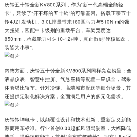
庆铃五十铃全新KV800系列，作为“新一代高端全能轻
卡”，延续了“开不坏的五十铃”的可靠基因。搭载正宗五十
铃4JZ1发动机，3.0L排量带来180匹马力与510N·m的强
大扭矩，匹配中卡级别的重载平台，车架宽度达
850mm，承载能力可达10-12+吨，真正做到“硬核底盘，
装皆为小事”。
内饰方面，庆铃五十铃全新KV800系列同样亮点纷呈：全
液晶仪表、智慧中控屏、气悬座椅等配置一应俱全，驾乘
体验堪比轿车。针对冷链、高端城市配送等细分场景，其
还提供定制化解决方案，全面满足用户的多元化需求。
庆铃铃坤电卡，以颠覆性设计和技术创新，重新定义新能
源商用车标准。行业首创0.33超低风阻驾驶室，大幅降低
能耗，提升续航能力；首创“房车式驾驶舱”，拥有1.5m³可