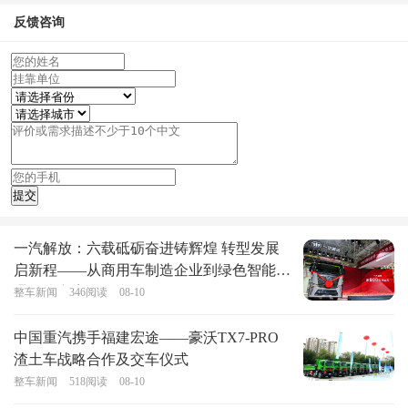
反馈咨询
一汽解放：六载砥砺奋进铸辉煌 转型发展
启新程——从商用车制造企业到绿色智能交
通解决方案提供者
整车新闻
346
阅读
08-10
中国重汽携手福建宏途——豪沃TX7-PRO
渣土车战略合作及交车仪式
整车新闻
518
阅读
08-10