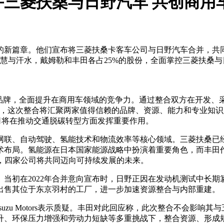
三菱扶桑与日野汽车 共创商用
新篇章。他们宣布将三菱扶桑卡客车公司与日野汽车合并，共同
慧与汗水，戴姆勒和丰田各占25%的股份，全面掌控三菱扶桑
车品牌，全面提升在商用车领域的竞争力。通过整合双方在开发、
，他表示，这次整合将汇聚两家值得信赖的品牌、资源、能力和专业知识
新公司将在推动交通脱碳转型方面发挥重要作用。
联、自动驾驶、氢能技术和物流效率等核心领域。三菱扶桑已经推出
术布局。氢能源在日本国家能源战略中扮演着重要角色，而丰田
，四家公司将共同迈向可持续发展的未来。
当初在2022年合并意向宣布时，日野正因在发动机测试中长
出售其位于东京羽村的工厂，进一步加速资源整合与内部重建。
uzu Motors表示质疑。丰田对此回应称，此次整合不会影响
升、环保压力增强和劳动力短缺等多重挑战下，整合资源、形成