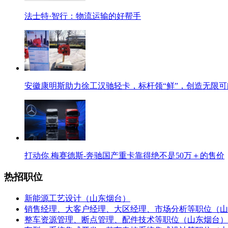
法士特·智行：物流运输的好帮手
安徽康明斯助力徐工汉驰轻卡，标杆领“鲜”，创造无限可
打动你 梅赛德斯-奔驰国产重卡靠得绝不是50万＋的售价
热招职位
新能源工艺设计（山东烟台）
销售经理、大客户经理、大区经理、市场分析等职位（山
整车资源管理、断点管理、配件技术等职位（山东烟台）