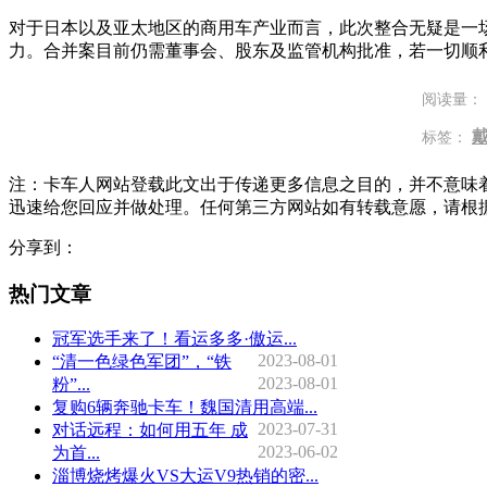
对于日本以及亚太地区的商用车产业而言，此次整合无疑是一
力。合并案目前仍需董事会、股东及监管机构批准，若一切顺利
阅读量：
标签：
注：卡车人网站登载此文出于传递更多信息之目的，并不意味
迅速给您回应并做处理。任何第三方网站如有转载意愿，请根
分享到：
热门文章
冠军选手来了！看运多多·傲运...
2023-08-01
“清一色绿色军团”，“铁
2023-08-01
粉”...
复购6辆奔驰卡车！魏国清用高端...
2023-07-31
对话远程：如何用五年 成
2023-06-02
为首...
淄博烧烤爆火VS大运V9热销的密...