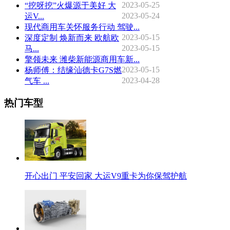
2023-05-25
“挖呀挖”火爆源于美好 大
2023-05-24
运V...
现代商用车关怀服务行动 驾驶...
2023-05-15
深度定制 焕新而来 欧航欧
2023-05-15
马...
擎领未来 潍柴新能源商用车新...
2023-05-15
杨师傅：结缘汕德卡G7S燃
2023-04-28
气车 ...
热门车型
开心出门 平安回家 大运V9重卡为你保驾护航