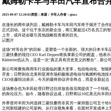
戴姆勒卡车与丰田汽车宣布合并
2025-09-07 12:20:02
类型：
来源：卡车人
作者：qiuxs
在漫长的两年谈判后，戴姆勒卡车与丰田汽车终于揭开了合作的
正式启动。这个位于东京的新企业，将汇聚超过4万名员工的智
上市，或许还会吸引其他战略投资者的目光。
这场“对等合并”的目标，是塑造一个全新的、强大的日本卡
三菱扶桑的现任CEO Karl Deppen将执掌新公司的舵盘
Rådström也认为，这是一次“真正具有历史意义的整合”，
新公司将聚焦商用车行业面临的重大变革，包括电动化、智能网
开发；日野则在北美和亚洲市场积极推进电动与氢燃料电池技
CEO佐藤恒治表示，今天的最终协议并非终点，而是全新起点
这场整合也为丰田处理日野过往排放造假丑闻提供了一个转机。
的舆论压力。如今，随着协议达成，日野将以10亿美元向丰田
外界曾对丰田为何选择三菱扶桑而非其另一家持股公司五十铃Is
之间新组建的公司架构。从行业视角来看，在面对开发成本上