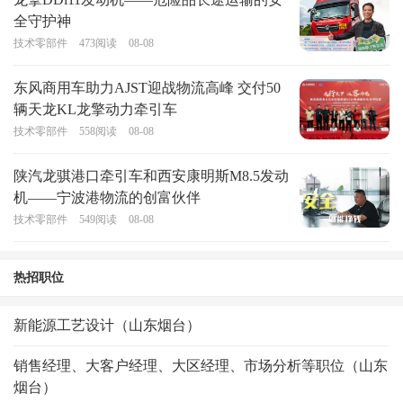
全守护神
技术零部件
473
阅读
08-08
东风商用车助力AJST迎战物流高峰 交付50
辆天龙KL龙擎动力牵引车
技术零部件
558
阅读
08-08
陕汽龙骐港口牵引车和西安康明斯M8.5发动
机——宁波港物流的创富伙伴
技术零部件
549
阅读
08-08
热招职位
新能源工艺设计（山东烟台）
销售经理、大客户经理、大区经理、市场分析等职位（山东
烟台）