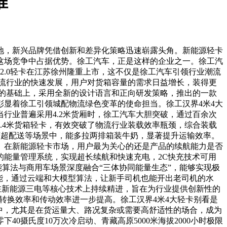
准
地，新兴品牌凭借创新和差异化策略迅速崭露头角。新能源轻卡
这场竞争中占据优势。徐工汽车，正是这样的企业之一。徐工汽
2.0轻卡在江苏徐州隆重上市，这不仅是徐工汽车引领行业潮流
物流行业的快速发展，用户对货箱容量的需求日益增长，装得更
质的基础上，采用全新的设计语言和正向研发策略，推出的一款
显着徐工引领城配物流绿色变革的使命担当。徐工汉界4米4大
行业普遍采用4.2米货厢时，徐工汽车大胆突破，通过百余次
.4米货箱轻卡，有效突破了物流行业装载效率瓶颈，综合装载
在商超配送等场景中，能多拉两排箱装牛奶，显著提升运输效率。
。在新能源轻卡市场，用户最为关心的还是产品的续航能力是否
的能量管理系统，实现超长续航和快速充电，2C快充技术可用
能算法与商用车场景深度融合“三体协同能量生态”，能够实现极
功能，通过云端和大模型算法，让新手司机也能开出老司机的水
品在新能源三电等核心技术上持续精进，旨在为行业提供创新性的
转换效率和传动效率进一步提高。徐工汉界4米4大轻卡别看是
景中，尤其是在货运量大、路况复杂或需要高舒适性的场合，成为
0摄氏度10万次冷启动、青藏高原5000米海拔2000小时极限