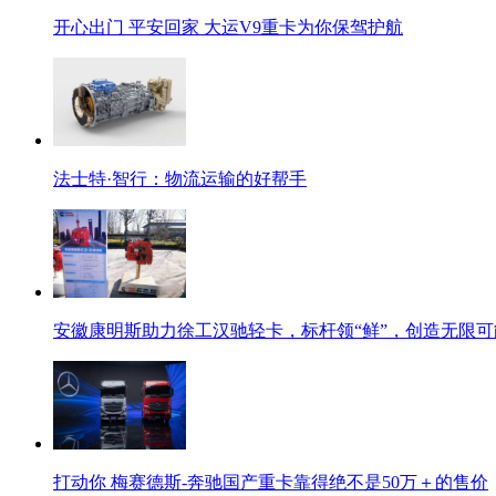
开心出门 平安回家 大运V9重卡为你保驾护航
法士特·智行：物流运输的好帮手
安徽康明斯助力徐工汉驰轻卡，标杆领“鲜”，创造无限可
打动你 梅赛德斯-奔驰国产重卡靠得绝不是50万＋的售价