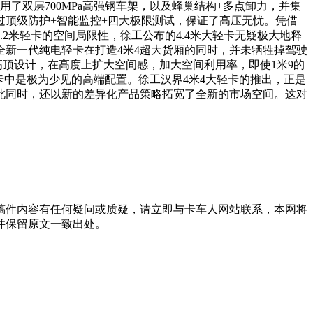
用了双层700MPa高强钢车架，以及蜂巢结构+多点卸力，并集
顶级防护+智能监控+四大极限测试，保证了高压无忧。凭借
2米轻卡的空间局限性，徐工公布的4.4米大轻卡无疑极大地释
新一代纯电轻卡在打造4米4超大货厢的同时，并未牺牲掉驾驶
高顶设计，在高度上扩大空间感，加大空间利用率，即使1米9的
卡中是极为少见的高端配置。徐工汉界4米4大轻卡的推出，正是
此同时，还以新的差异化产品策略拓宽了全新的市场空间。这对
稿件内容有任何疑问或质疑，请立即与卡车人网站联系，本网将
并保留原文一致出处。