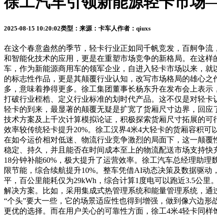
徐工汽车引领新能源轻卡市场—
2025-08-15 10:20:02
类型：
来源：卡车人
作者：qiuxs
在这个春意盎然的季节，轻卡行业正如同千帆竞发，百舸争流
和智能化技术的应用，更是在重塑市场竞争的新格局。在这样
车，作为新能源商用车的领军企业，自进入轻卡市场以来，就以其
的标志性作品，更是其颠覆行业认知，改写市场格局的雄心之作
多，意味着挣得更多。徐工集团董事长杨东升在发布会上表示，
打破行业桎梏、定义行业标准的划时代产品。这不仅是对轻卡
轻卡的到来，最显著的颠覆无疑是扩宽了货厢尺寸边界，回应了
技术方案及上千次计算模拟论证，积极探索货厢尺寸拓展的可行
效率较传统轻卡提升20%。徐工汉界4米4大轻卡的货厢容积
在如今运价相对低迷、物流行业竞争激烈的局面下，这一颠覆
稳定、持久，并且能否在时间成本至上的物流配送市场支持快充
18分钟补能60%，极大提升了运营效率。徐工汽车总经理助
限节能，综合续航提升10%。整车凭借AI动态决策及数据驱
平，百公里能耗仅为29kWh，综合计算1度电可以跑近3.5
解决方案。比如，采用集成式热管理系统和能量管理系统，通过
“个头”要大一些，它的场景适应性也得到增强，做到像六边形
更优的选择。而在用户关心的可靠性方面，徐工4米4轻卡同样饱经