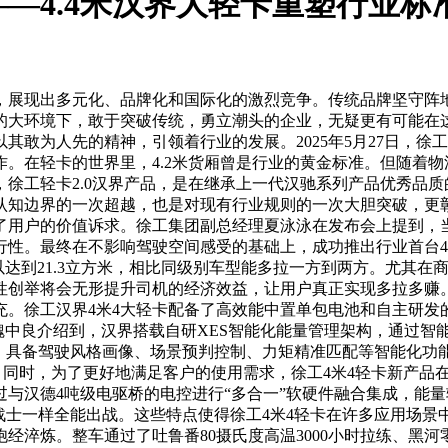
—4.4米汉界大轻卡重塑行业标
，展现出多元化、品牌化和国际化的激烈竞争。传统品牌坚守阵
的大环境下，敢于突破传统，勇立潮头的企业，无疑更有可能在
敢为人先的精神，引领着行业的发展。2025年5月27日，徐工
。在轻卡的世界里，4.2米货厢曾是行业的黄金标准。但随着
徐工轻卡2.0汉界产品，是在继承上一代汉驰系列产品优秀品
认知边界的一次超越，也是对现有行业规则的一次大胆突破，更彰
用户的价值诉求。徐工集团副总经理夏泳泳在发布会上提到，当
性。最终在不影响驾驶空间感受的基础上，成功推出行业首台4
可以达到21.3立方米，相比同级别车型能多拉一方到两方。尤其
性创举将会无形提升司机的经济效益，让用户真正实现多拉多赚
。徐工汉界4米4大轻卡配备了高效能中置单包电池和自主研发
理魏中良介绍到，汉界搭载自研XES智能化能量管理架构，通过智
动，具备驾驶风格画像、场景预判控制、力矩精准匹配等智能化
公里。同时，为了更好地满足客户的使用需求，徐工4米4轻卡新产
与汉德4吨级电驱桥的电控进行“多合一”软硬件融合集成，能量
战士一样全能出战。这些特点使得徐工4米4轻卡在许多应用场
淬炼。整车通过了吐鲁番80摄氏度高温3000小时拉练、黑河零下4