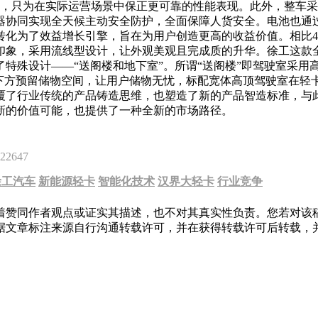
测试，只为在实际运营场景中保正更可靠的性能表现。此外，整车采
器协同实现全天候主动安全防护，全面保障人货安全。电池也通过
化为了效益增长引擎，旨在为用户创造更高的收益价值。相比4.
印象，采用流线型设计，让外观美观且完成质的升华。徐工这款全
特殊设计——“送阁楼和地下室”。所谓“送阁楼”即驾驶室采用
下方预留储物空间，让用户储物无忧，标配宽体高顶驾驶室在轻
覆了行业传统的产品铸造思维，也塑造了新的产品智造标准，与
新的价值可能，也提供了一种全新的市场路径。
22647
徐工汽车
新能源轻卡
智能化技术
汉界大轻卡
行业竞争
着赞同作者观点或证实其描述，也不对其真实性负责。您若对该
据文章标注来源自行沟通转载许可，并在获得转载许可后转载，