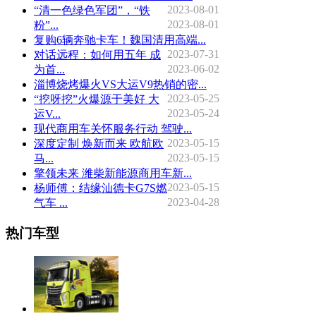
2023-08-01
“清一色绿色军团”，“铁
2023-08-01
粉”...
复购6辆奔驰卡车！魏国清用高端...
2023-07-31
对话远程：如何用五年 成
2023-06-02
为首...
淄博烧烤爆火VS大运V9热销的密...
2023-05-25
“挖呀挖”火爆源于美好 大
2023-05-24
运V...
现代商用车关怀服务行动 驾驶...
2023-05-15
深度定制 焕新而来 欧航欧
2023-05-15
马...
擎领未来 潍柴新能源商用车新...
2023-05-15
杨师傅：结缘汕德卡G7S燃
2023-04-28
气车 ...
热门车型