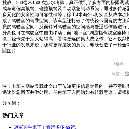
挑战、500毫米1500次涉水考验，真正做到了多方面的极限
成车道偏离预警、碰撞预警及自动紧急制动系统，通过多传感
多元化的安全性与可靠性保障，徐工4米4轻卡将安全从成本项转
放了驾驶室的驾乘空间。该车型还打破了传统轻卡固有的方正
员的驾驶室空间，反而针对驾驶室的空间感与舒适感体验进行了
身高也可在驾驶室中自由移动，而“地下室”则是指驾驶室座椅
徐工轻卡先于别人站得高、看得更远的集大成之作。它不仅颠
于行业的发展来说，还有更深层次的意义，即既创造了一种全
阅读量：
标签：
注：卡车人网站登载此文出于传递更多信息之目的，并不意味
迅速给您回应并做处理。任何第三方网站如有转载意愿，请根
分享到：
热门文章
冠军选手来了！看运多多·傲运...