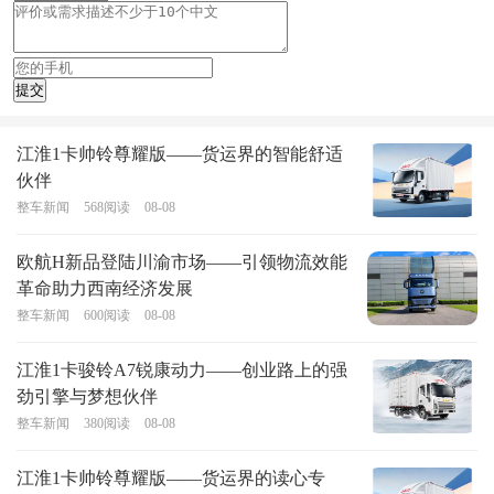
江淮1卡帅铃尊耀版——货运界的智能舒适
伙伴
整车新闻
568
阅读
08-08
欧航H新品登陆川渝市场——引领物流效能
革命助力西南经济发展
整车新闻
600
阅读
08-08
江淮1卡骏铃A7锐康动力——创业路上的强
劲引擎与梦想伙伴
整车新闻
380
阅读
08-08
江淮1卡帅铃尊耀版——货运界的读心专