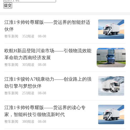
江淮1卡帅铃尊耀版——货运界的智能舒适
伙伴
整车新闻
352
阅读
08-08
欧航H新品登陆川渝市场——引领物流效能
革命助力西南经济发展
整车新闻
305
阅读
08-08
江淮1卡骏铃A7锐康动力——创业路上的强
劲引擎与梦想伙伴
整车新闻
253
阅读
08-08
江淮1卡帅铃尊耀版——货运界的读心专
家，智能科技引领物流新时代
整车新闻
380
阅读
08-08