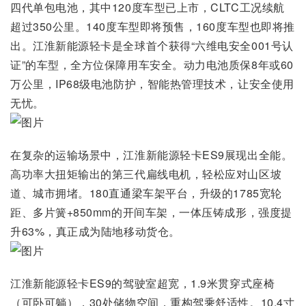
四代单包电池，其中120度车型已上市，CLTC工况续航
超过350公里。140度车型即将预售，160度车型也即将推
出。江淮新能源轻卡是全球首个获得“六维电安全001号认
证”的车型，全方位保障用车安全。动力电池质保8年或60
万公里，IP68级电池防护，智能热管理技术，让安全使用
无忧。
在复杂的运输场景中，江淮新能源轻卡ES9展现出全能。
高功率大扭矩输出的第三代扁线电机，轻松应对山区坡
道、城市拥堵。180直通梁车架平台，升级的1785宽轮
距、多片簧+850mm的开间车架，一体压铸成形，强度提
升63%，真正成为陆地移动货仓。
江淮新能源轻卡ES9的驾驶室超宽，1.9米贯穿式座椅
（可卧可躺），30处储物空间，重构驾乘舒适性。10.4寸