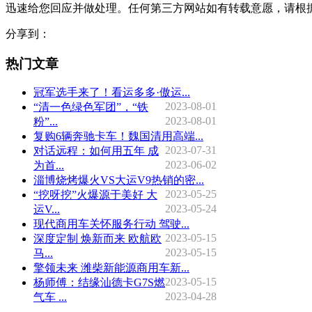
迅速给您回应并做处理。任何第三方网站如有转载意愿，请根
分享到：
热门文章
冠军选手来了！看运多多·傲运...
2023-08-01
“清一色绿色军团”，“铁
2023-08-01
粉”...
复购6辆奔驰卡车！魏国清用高端...
2023-07-31
对话远程：如何用五年 成
2023-06-02
为首...
淄博烧烤爆火VS大运V9热销的密...
2023-05-25
“挖呀挖”火爆源于美好 大
2023-05-24
运V...
现代商用车关怀服务行动 驾驶...
2023-05-15
深度定制 焕新而来 欧航欧
2023-05-15
马...
擎领未来 潍柴新能源商用车新...
2023-05-15
杨师傅：结缘汕德卡G7S燃
2023-04-28
气车 ...