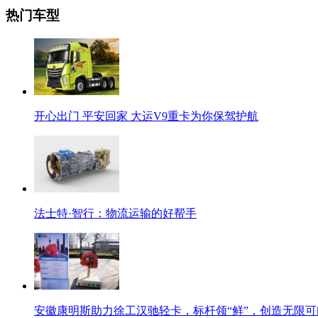
热门车型
开心出门 平安回家 大运V9重卡为你保驾护航
法士特·智行：物流运输的好帮手
安徽康明斯助力徐工汉驰轻卡，标杆领“鲜”，创造无限可