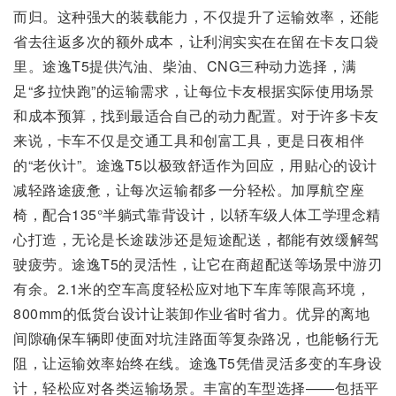
而归。这种强大的装载能力，不仅提升了运输效率，还能
省去往返多次的额外成本，让利润实实在在留在卡友口袋
里。途逸T5提供汽油、柴油、CNG三种动力选择，满
足“多拉快跑”的运输需求，让每位卡友根据实际使用场景
和成本预算，找到最适合自己的动力配置。对于许多卡友
来说，卡车不仅是交通工具和创富工具，更是日夜相伴
的“老伙计”。途逸T5以极致舒适作为回应，用贴心的设计
减轻路途疲惫，让每次运输都多一分轻松。加厚航空座
椅，配合135°半躺式靠背设计，以轿车级人体工学理念精
心打造，无论是长途跋涉还是短途配送，都能有效缓解驾
驶疲劳。途逸T5的灵活性，让它在商超配送等场景中游刃
有余。2.1米的空车高度轻松应对地下车库等限高环境，
800mm的低货台设计让装卸作业省时省力。优异的离地
间隙确保车辆即使面对坑洼路面等复杂路况，也能畅行无
阻，让运输效率始终在线。途逸T5凭借灵活多变的车身设
计，轻松应对各类运输场景。丰富的车型选择——包括平