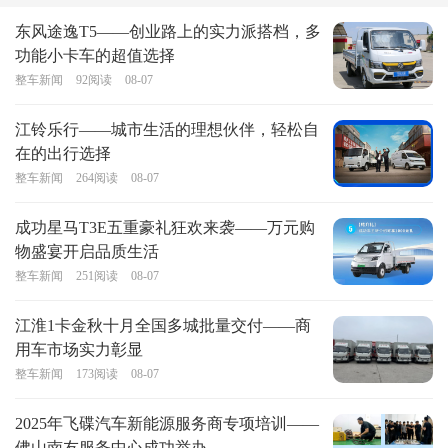
东风途逸T5——创业路上的实力派搭档，多
功能小卡车的超值选择
整车新闻
92
阅读
08-07
江铃乐行——城市生活的理想伙伴，轻松自
在的出行选择
整车新闻
264
阅读
08-07
成功星马T3E五重豪礼狂欢来袭——万元购
物盛宴开启品质生活
整车新闻
251
阅读
08-07
江淮1卡金秋十月全国多城批量交付——商
用车市场实力彰显
整车新闻
173
阅读
08-07
2025年飞碟汽车新能源服务商专项培训——
佛山南友服务中心成功举办