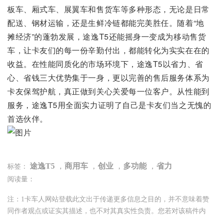
板车、厢式车、展翼车和售货车等多种形态，无论是日常
配送、钢材运输，还是生鲜冷链都能完美胜任。随着“地
摊经济”的蓬勃发展，途逸T5还能摇身一变成为移动售货
车，让卡友们的每一份辛勤付出，都能转化为实实在在的
收益。在性能同质化的市场环境下，途逸T5以省力、省
心、省钱三大优势集于一身，更以完善的售后服务体系为
卡友保驾护航，真正做到关心关爱每一位客户。从性能到
服务，途逸T5用全面实力证明了自己是卡友们当之无愧的
首选伙伴。
途逸T5
，
商用车
，
创业
，
多功能
，
省力
标签：
阅读量：
注：1卡车人网站登载此文出于传递更多信息之目的，并不意味着赞
同作者观点或证实其描述，也不对其真实性负责。您若对该稿件内