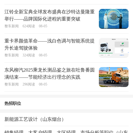
江铃全新宝典全球发布盛典在沙特达曼隆重
举行——品牌国际化进程的重要突破
整车新闻
624
阅读
08-05
重卡界颜值革命——浅白色调与智能系统提
升长途驾驶体验
整车新闻
324
阅读
08-05
东风柳汽2025乘龙长测品鉴之旅在吐鲁番圆
满结束——节能经济出行理念的实践
整车新闻
296
阅读
08-05
热招职位
新能源工艺设计（山东烟台）
销售经理、大客户经理、大区经理、市场分析等职位（山东