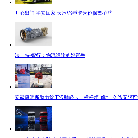
开心出门 平安回家 大运V9重卡为你保驾护航
法士特·智行：物流运输的好帮手
安徽康明斯助力徐工汉驰轻卡，标杆领“鲜”，创造无限可