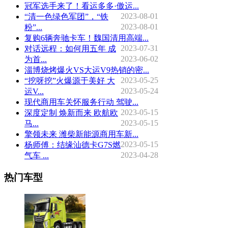
冠军选手来了！看运多多·傲运...
2023-08-01
“清一色绿色军团”，“铁
2023-08-01
粉”...
复购6辆奔驰卡车！魏国清用高端...
2023-07-31
对话远程：如何用五年 成
2023-06-02
为首...
淄博烧烤爆火VS大运V9热销的密...
2023-05-25
“挖呀挖”火爆源于美好 大
2023-05-24
运V...
现代商用车关怀服务行动 驾驶...
2023-05-15
深度定制 焕新而来 欧航欧
2023-05-15
马...
擎领未来 潍柴新能源商用车新...
2023-05-15
杨师傅：结缘汕德卡G7S燃
2023-04-28
气车 ...
热门车型