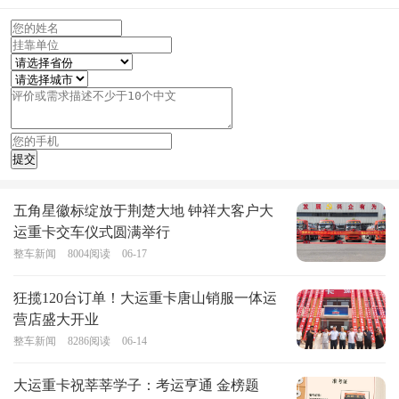
五角星徽标绽放于荆楚大地 钟祥大客户大
运重卡交车仪式圆满举行
整车新闻
8004
阅读
06-17
狂揽120台订单！大运重卡唐山销服一体运
营店盛大开业
整车新闻
8286
阅读
06-14
大运重卡祝莘莘学子：考运亨通 金榜题