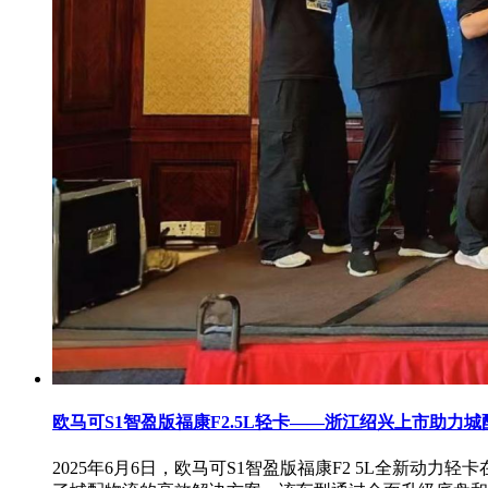
欧马可S1智盈版福康F2.5L轻卡——浙江绍兴上市助力
2025年6月6日，欧马可S1智盈版福康F2 5L全新